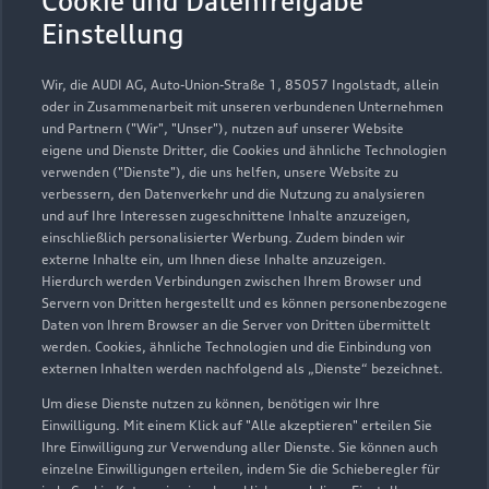
Cookie und Datenfreigabe
Einstellung
Wir, die AUDI AG, Auto-Union-Straße 1, 85057 Ingolstadt, allein
Probefahrt vereinbaren
oder in Zusammenarbeit mit unseren verbundenen Unternehmen
und Partnern ("Wir", "Unser"), nutzen auf unserer Website
eigene und Dienste Dritter, die Cookies und ähnliche Technologien
verwenden ("Dienste"), die uns helfen, unsere Website zu
verbessern, den Datenverkehr und die Nutzung zu analysieren
Autohaus Christl &
und auf Ihre Interessen zugeschnittene Inhalte anzuzeigen,
einschließlich personalisierter Werbung. Zudem binden wir
Schowalter GmbH & Co.
externe Inhalte ein, um Ihnen diese Inhalte anzuzeigen.
Hierdurch werden Verbindungen zwischen Ihrem Browser und
KG
Servern von Dritten hergestellt und es können personenbezogene
Daten von Ihrem Browser an die Server von Dritten übermittelt
Autoverkauf
e-tron
Audi on Demand
werden. Cookies, ähnliche Technologien und die Einbindung von
externen Inhalten werden nachfolgend als „Dienste“ bezeichnet.
Um diese Dienste nutzen zu können, benötigen wir Ihre
Einwilligung. Mit einem Klick auf "Alle akzeptieren" erteilen Sie
Ihre Einwilligung zur Verwendung aller Dienste. Sie können auch
einzelne Einwilligungen erteilen, indem Sie die Schieberegler für