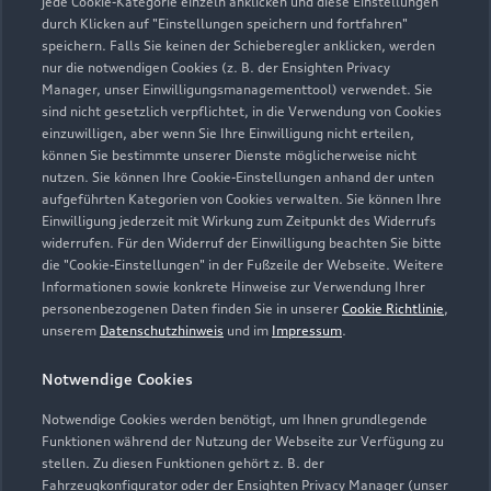
jede Cookie-Kategorie einzeln anklicken und diese Einstellungen
durch Klicken auf "Einstellungen speichern und fortfahren"
speichern. Falls Sie keinen der Schieberegler anklicken, werden
nur die notwendigen Cookies (z. B. der Ensighten Privacy
Manager, unser Einwilligungsmanagementtool) verwendet. Sie
sind nicht gesetzlich verpflichtet, in die Verwendung von Cookies
einzuwilligen, aber wenn Sie Ihre Einwilligung nicht erteilen,
können Sie bestimmte unserer Dienste möglicherweise nicht
nutzen. Sie können Ihre Cookie-Einstellungen anhand der unten
Filchnerstraße 86-88
aufgeführten Kategorien von Cookies verwalten. Sie können Ihre
81476 München
Einwilligung jederzeit mit Wirkung zum Zeitpunkt des Widerrufs
widerrufen. Für den Widerruf der Einwilligung beachten Sie bitte
die "Cookie-Einstellungen" in der Fußzeile der Webseite. Weitere
089 759020
Informationen sowie konkrete Hinweise zur Verwendung Ihrer
personenbezogenen Daten finden Sie in unserer
Cookie Richtlinie
,
info@christl-schowalter.de
unserem
Datenschutzhinweis
und im
Impressum
.
Notwendige Cookies
Kontaktdaten herunterladen
Notwendige Cookies werden benötigt, um Ihnen grundlegende
Funktionen während der Nutzung der Webseite zur Verfügung zu
stellen. Zu diesen Funktionen gehört z. B. der
Fahrzeugkonfigurator oder der Ensighten Privacy Manager (unser