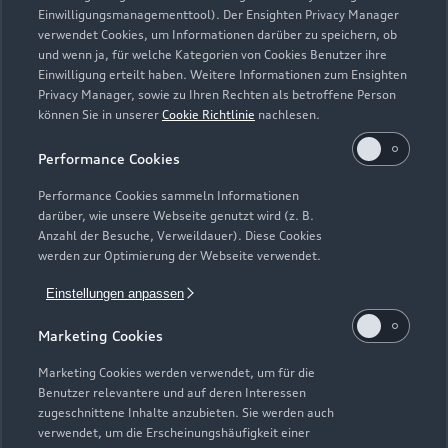
Einwilligungsmanagementtool). Der Ensighten Privacy Manager
Zurück nach oben
verwendet Cookies, um Informationen darüber zu speichern, ob
und wenn ja, für welche Kategorien von Cookies Benutzer ihre
Einwilligung erteilt haben. Weitere Informationen zum Ensighten
Modelle
Privacy Manager, sowie zu Ihren Rechten als betroffene Person
können Sie in unserer
Cookie Richtlinie
nachlesen.
Kaufen & leasen
Alle Modelle
Performance Cookies
Modelle vergleichen
Service & Zubehör
Performance Cookies sammeln Informationen
Neuwagensuche
darüber, wie unsere Webseite genutzt wird (z. B.
Elektromodelle
Anzahl der Besuche, Verweildauer). Diese Cookies
Gebrauchtwagensuche
Support
werden zur Optimierung der Webseite verwendet.
Saisonale Angebote
Plug-in-Hybride
Gebrauchtwagen
Einstellungen anpassen
Audi Services
Über Audi
Kundenservice
Finanzierung
Marketing Cookies
Garantie
Händlersuche
Aktionen & Angebote
Unternehmen
Marketing Cookies werden verwendet, um für die
Audi digital services
Benutzer relevantere und auf deren Interessen
Audi Code
Geschäftskunden
Karriere
zugeschnittene Inhalte anzubieten. Sie werden auch
myAudi
verwendet, um die Erscheinungshäufigkeit einer
Häufige Fragen (FAQ)